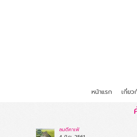
หน้าแรก
เกี่ยว
ลมดีคาเฟ่
4 มิ.ย. 2561