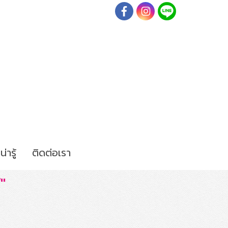
ารู้
ติดต่อเรา
"