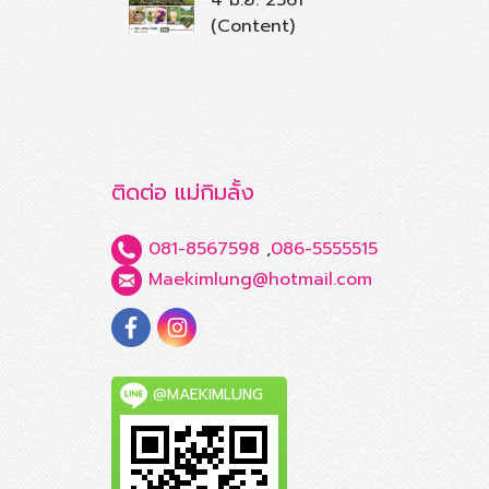
(Content)
ติดต่อ แม่กิมลั้ง
081-8567598
,
086-5555515
Maekimlung@hotmail.com
@MAEKIMLUNG