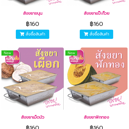
สังขยาขนุน
สังขยาแป๊ะก๊วย
฿160
฿160
สั่งซื้อสินค้า
สั่งซื้อสินค้า
New
New
สังขยาเม็ดบัว
สังขยาฟักทอง
฿160
฿160