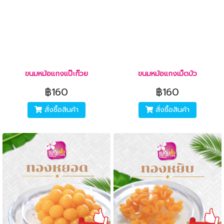
ขนมหม้อแกงแป๊ะก๊วย
ขนมหม้อแกงเม็ดบัว
฿160
฿160
สั่งซื้อสินค้า
สั่งซื้อสินค้า