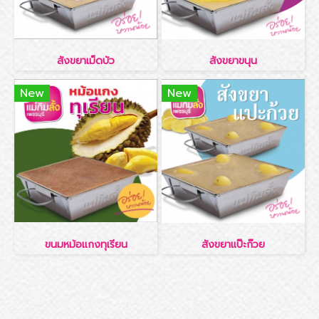
สังขยาเม็ดบัว
สังขยาขนุน
New
New
ขนมหม้อแกงทุเรียน
สังขยาแป๊ะก๊วย