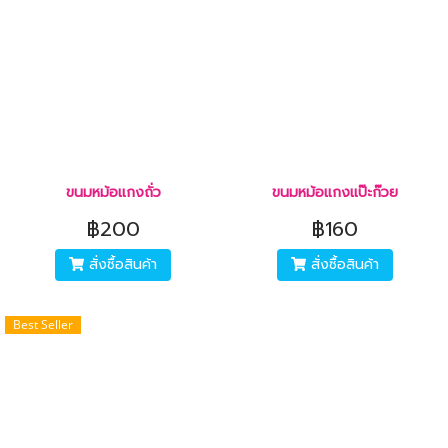
ขนมหม้อแกงถั่ว
ขนมหม้อแกงแป๊ะก๊วย
฿200
฿160
สั่งซื้อสินค้า
สั่งซื้อสินค้า
Best Seller