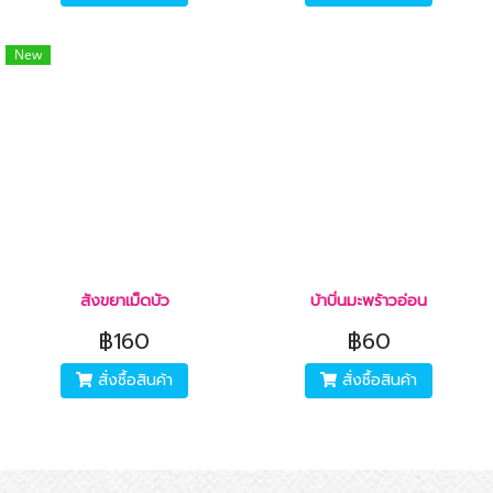
New
สังขยาเม็ดบัว
บ้าบิ่นมะพร้าวอ่อน
฿160
฿60
สั่งซื้อสินค้า
สั่งซื้อสินค้า